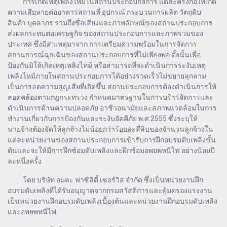
การเกิดเหตุเพลิงไหม้ในสถานประกอบกิจการ แต่ละครั้งก่อให้เกิด
ความเสียหายต่ออาคารสถานที่ อุปกรณ์ กระบวนการผลิต วัตถุดิบ
สินค้า บุคลากร รวมถึงชื่อเสียงและภาพลักษณ์ของสถานประกอบการ
ส่งผลกระทบต่อเศรษฐกิจ ของสถานประกอบการและภาพรวมของ
ประเทศ ซึ่งมีสาเหตุมาจาก การเตรียมความพร้อมในการจัดการ
สถานการณ์ฉุกเฉินของสถานประกอบการที่ไม่เพียงพอ ดั้งนั้นเพื่อ
ป้องกันมิให้เกิดเหตุเพลิงไหม้ หรือสามารถที่จะดำเนินการระงับเหตุ
เพลิงไหม้ภายในสถานประกอบการได้อย่างรวดเร็วไม่ขยายลุกลาม
เป็นการลดความสูญเสียที่เกิดขึ้น สถานประกอบการต้องดำเนินการให้
สอดคล้องตามกฎกระทรวง กำหนดมาตรฐานในการบริารจัดการและ
ดำเนินการด้านความปลอดภัย อาชีวอนามัยและสภาพแวดล้อมในการ
ทำงานเกี่ยวกับการป้องกันและระงับอัคคีภัย พ.ศ.2555 ซี่งระบุให้
นายจ้างต้องจัดให้ลูกจ้างไม่น้อยกว่าร้อยละสี่สิบของจำนวนลูกจ้างใน
แต่ละหน่วยงานของสถานประกอบการเข้ารับการฝึกอบรมดับเพลิงขั้น
ต้นและจะให้มีการฝึกซ้อมดับเพลิงและฝึกซ้อมอพยพหนีไฟ อย่างน้อยปี
ละหนึ่งครั้ง
โดย บริษัท อมตะ ฟาซิลิตี้ เซอร์วิส จำกัด ซึ่งเป็นหน่วยงานฝึก
อบรมดับเพลิงที่ได้รับอนุญาตจากกรมสวัสดิการและคุ้มครองแรงงาน
เป็นหน่วยงานฝึกอบรมดับเพลิงเบื้องต้นและหน่วยงานฝึกอบรมดับเพลิง
และอพยพหนีไฟ